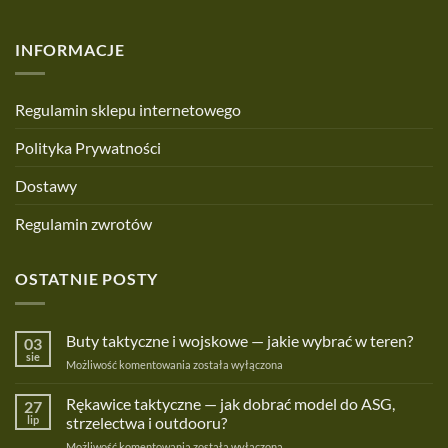
INFORMACJE
Regulamin sklepu internetowego
Polityka Prywatności
Dostawy
Regulamin zwrotów
OSTATNIE POSTY
Buty taktyczne i wojskowe — jakie wybrać w teren?
03
sie
Buty
Możliwość komentowania
została wyłączona
taktyczne
i
Rękawice taktyczne — jak dobrać model do ASG,
27
wojskowe
lip
strzelectwa i outdooru?
—
Rękawice
Możliwość komentowania
została wyłączona