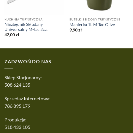
KUCHNIA TURYSTYCZNA
BUTELKI I BIDONY TURYSTYCZNE
Niezbędnik Składany
Manierka 1L M-Tac Olive
Uniwersalny M-Tac 2cz.
9,90
zł
42,00
zł
ZADZWOŃ DO NAS
Sklep Stacjonarny:
508 624 135
Sprzedaż Internetowa:
786 895 179
Produkcja:
518 433 105