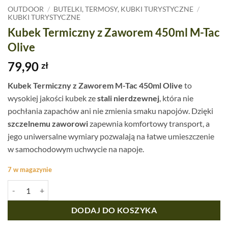
OUTDOOR
/
BUTELKI, TERMOSY, KUBKI TURYSTYCZNE
/
KUBKI TURYSTYCZNE
Kubek Termiczny z Zaworem 450ml M-Tac
Olive
79,90
zł
Kubek Termiczny z Zaworem M-Tac 450ml Olive
to
wysokiej jakości kubek ze
stali nierdzewnej
, która nie
pochłania zapachów ani nie zmienia smaku napojów. Dzięki
szczelnemu zaworowi
zapewnia komfortowy transport, a
jego uniwersalne wymiary pozwalają na łatwe umieszczenie
w samochodowym uchwycie na napoje.
7 w magazynie
ilość Kubek Termiczny z Zaworem 450ml M-Tac Olive
DODAJ DO KOSZYKA