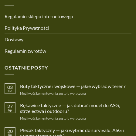
Regulamin sklepu internetowego
Polityka Prywatności
Dostawy
Regulamin zwrotów
OSTATNIE POSTY
Buty taktyczne i wojskowe — jakie wybrać w teren?
03
sie
Buty
Możliwość komentowania
została wyłączona
taktyczne
i
Rękawice taktyczne — jak dobrać model do ASG,
27
wojskowe
lip
strzelectwa i outdooru?
—
Rękawice
Możliwość komentowania
została wyłączona
jakie
taktyczne
wybrać
—
Plecak taktyczny — jaki wybrać do survivalu, ASG i
w
20
jak
teren?
lip
wypraw terenowych?