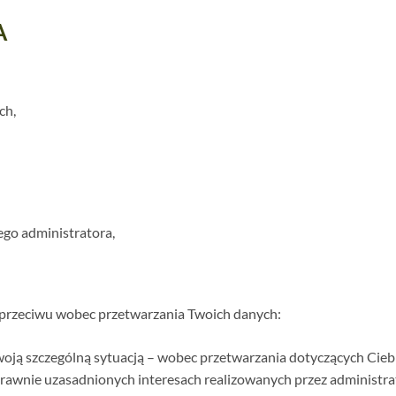
A
ch,
ego administratora,
rzeciwu wobec przetwarzania Twoich danych:
woją szczególną sytuacją – wobec przetwarzania dotyczących Cieb
na prawnie uzasadnionych interesach realizowanych przez administra