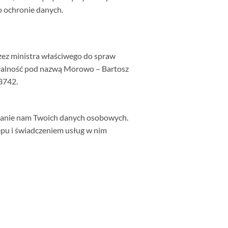
o ochronie danych.
rzez ministra właściwego do spraw
iałalność pod nazwą Morowo – Bartosz
3742.
podanie nam Twoich danych osobowych.
epu i świadczeniem usług w nim