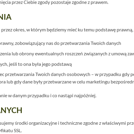
ęcia przez Ciebie zgody pozostaje zgodne z prawem.
NIA
 przez okres, w którym będziemy mieć ku temu podstawę prawną,
 prawny, zobowiązujący nas do przetwarzania Twoich danych
dzenia lub obrony ewentualnych roszczeń związanych z umową zawa
ch, jeśli to ona była jego podstawą
obec przetwarzania Twoich danych osobowych – w przypadku gdy 
tora lub gdy dane były przetwarzane w celu marketingu bezpośred
anie w danym przypadku i co nastąpi najpóźniej.
ANYCH
ujemy środki organizacyjne i techniczne zgodne z właściwymi pr
fikatu SSL.