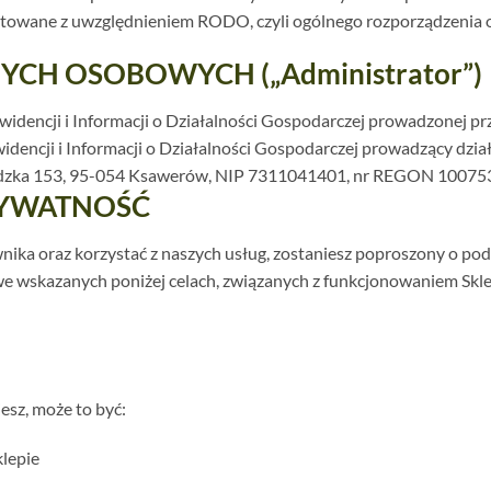
ygotowane z uwzględnieniem RODO, czyli ogólnego rozporządzenia 
CH OSOBOWYCH („Administrator”)
widencji i Informacji o Działalności Gospodarczej prowadzonej p
widencji i Informacji o Działalności Gospodarczej prowadzący dz
 Łódzka 153, 95-054 Ksawerów, NIP 7311041401, nr REGON 10075
RYWATNOŚĆ
wnika oraz korzystać z naszych usług, zostaniesz poproszony o 
we wskazanych poniżej celach, związanych z funkcjonowaniem Skl
esz, może to być:
lepie