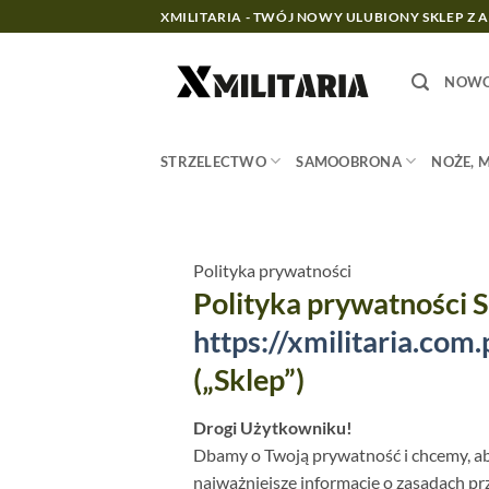
Przewiń
XMILITARIA - TWÓJ NOWY ULUBIONY SKLEP Z 
do
zawartości
NOWO
STRZELECTWO
SAMOOBRONA
NOŻE, 
Polityka prywatności
Polityka prywatności S
https://xmilitaria.com.
(„Sklep”)
Drogi Użytkowniku!
Dbamy o Twoją prywatność i chcemy, aby
najważniejsze informacje o zasadach p