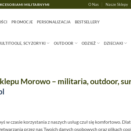
O Nas
Nasze Sklepy
AKCESORIAMI MILITARNYMI
ŚCI
PROMOCJE
PERSONALIZACJA
BESTSELLERY
MULTITOOLE, SCYZORYKI
OUTDOOR
ODZIEŻ
DZIECIAKI
klepu Morowo – militaria, outdoor, sur
pl
ś w czasie korzystania z naszych usług czuł się komfortowo. Dlat
rzetwarzania przez nas Twoich danych osobowych oraz plikach coo