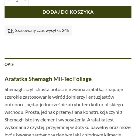
DODAJ DO KOSZYKA
Szacowany czas wysyłki: 24h
OPIS
Arafatka Shemagh Mil-Tec Foliage
Shemagh, czyli chusta potocznie zwana arafatką, znajduje
szerokie zastosowanie wśród żołnierzy i entuzjastów
outdooru, będąc jednocześnie atrybutem kultur bliskiego
wschodu. Prosta, jednak przemyślana konstrukcja czyni z
Shemagh istotny element wyposażenia. Arafatka jest
wykonana z czystej, przyjemnej w dotyku bawełny oraz może
być używana zarówno w ciepłym jak i chłodnym klimacie.