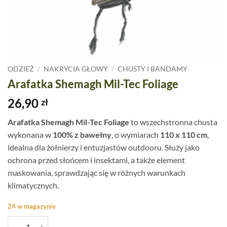
ODZIEŻ
/
NAKRYCIA GŁOWY
/
CHUSTY I BANDAMY
Arafatka Shemagh Mil-Tec Foliage
26,90
zł
Arafatka Shemagh Mil-Tec Foliage
to wszechstronna chusta
wykonana w
100% z bawełny
, o wymiarach
110 x 110 cm
,
idealna dla żołnierzy i entuzjastów outdooru. Służy jako
ochrona przed słońcem i insektami, a także element
maskowania, sprawdzając się w różnych warunkach
klimatycznych.
24 w magazynie
ilość Arafatka Shemagh Mil-Tec Foliage