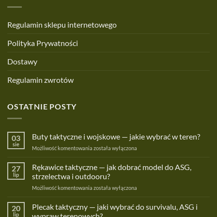
Regulamin sklepu internetowego
Polityka Prywatności
Dostawy
Regulamin zwrotów
OSTATNIE POSTY
Buty taktyczne i wojskowe — jakie wybrać w teren?
03
sie
Buty
Możliwość komentowania
została wyłączona
taktyczne
i
Rękawice taktyczne — jak dobrać model do ASG,
27
wojskowe
lip
strzelectwa i outdooru?
—
Rękawice
Możliwość komentowania
została wyłączona
jakie
taktyczne
wybrać
—
Plecak taktyczny — jaki wybrać do survivalu, ASG i
w
20
jak
teren?
lip
wypraw terenowych?