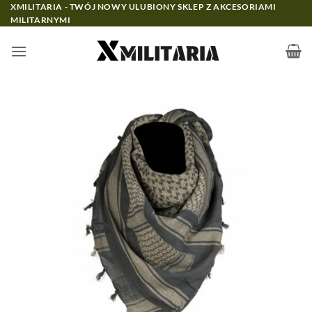
Przewiń
XMILITARIA - TWÓJ NOWY ULUBIONY SKLEP Z AKCESORIAMI
MILITARNYMI
do
zawartości