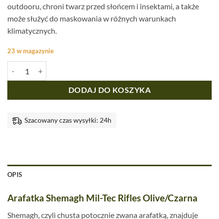
outdooru, chroni twarz przed słońcem i insektami, a także
może służyć do maskowania w różnych warunkach
klimatycznych.
23 w magazynie
ilość Arafatka Shemagh Mil-Tec Rifles Olive/Czarna
DODAJ DO KOSZYKA
Szacowany czas wysyłki: 24h
OPIS
Arafatka Shemagh Mil-Tec Rifles Olive/Czarna
Shemagh, czyli chusta potocznie zwana arafatką, znajduje