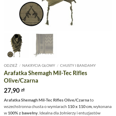
ODZIEŻ
/
NAKRYCIA GŁOWY
/
CHUSTY I BANDAMY
Arafatka Shemagh Mil-Tec Rifles
Olive/Czarna
27,90
zł
Arafatka Shemagh Mil-Tec Rifles Olive/Czarna
to
wszechstronna chusta o wymiarach
110 x 110 cm
, wykonana
w
100% z bawełny
. Idealna dla żołnierzy i entuzjastów