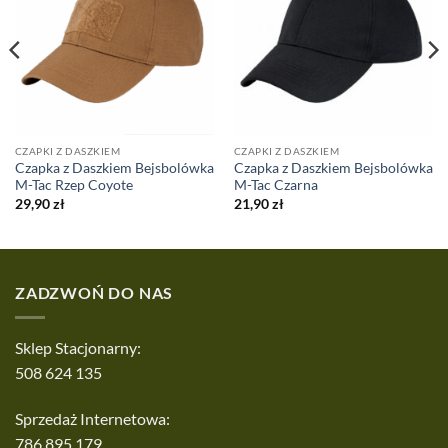
CZAPKI Z DASZKIEM
CZAPKI Z DASZKIEM
Czapka z Daszkiem Bejsbolówka
Czapka z Daszkiem Bejsbolówka
M-Tac Rzep Coyote
M-Tac Czarna
29,90
zł
21,90
zł
ZADZWOŃ DO NAS
Sklep Stacjonarny:
508 624 135
Sprzedaż Internetowa:
786 895 179