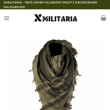
Przewiń
XMILITARIA - TWÓJ NOWY ULUBIONY SKLEP Z AKCESORIAMI
MILITARNYMI
do
zawartości