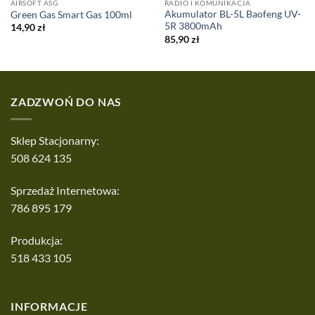
AIRSOFT ASG
RADIO I KOMUNIKACJA
Akumulator BL-5L Baofeng UV-
Green Gas Smart Gas 100ml
5R 3800mAh
14,90
zł
85,90
zł
ZADZWOŃ DO NAS
Sklep Stacjonarny:
508 624 135
Sprzedaż Internetowa:
786 895 179
Produkcja:
518 433 105
INFORMACJE