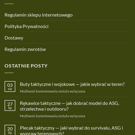
Regulamin sklepu internetowego
Polityka Prywatności
Dostawy
Regulamin zwrotów
OSTATNIE POSTY
Buty taktyczne i wojskowe — jakie wybrać w teren?
03
sie
Buty
Możliwość komentowania
została wyłączona
taktyczne
i
Rękawice taktyczne — jak dobrać model do ASG,
27
wojskowe
lip
strzelectwa i outdooru?
—
Rękawice
Możliwość komentowania
została wyłączona
jakie
taktyczne
wybrać
—
Plecak taktyczny — jaki wybrać do survivalu, ASG i
w
20
jak
teren?
lip
wypraw terenowych?