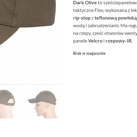
Dark Olive
to sześciopanelow
taktyczna Flex, wykonana z le
rip-stop
z
teflonową powłoką
wodą i zabrudzeniami. Ma reg
na rzepy, sześć otworów wenty
panele
Velcro
i
rzepowy-IR
.
Brak w magazynie