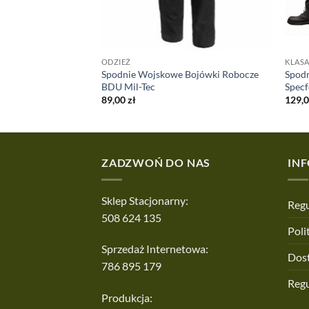
ODZIEŻ
KLASA
Spodnie Wojskowe Bojówki Robocze
Spod
ciany Olive
BDU Mil-Tec
Spec
89,00
zł
129,
ZADZWOŃ DO NAS
IN
Sklep Stacjonarny:
Regu
508 624 135
Poli
Sprzedaż Internetowa:
Dos
786 895 179
Reg
Produkcja: