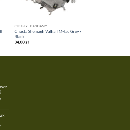
CHUSTY I BANDAMY
ll
Chusta Shemagh Valhall M-Tac Grey /
Black
34,00
zł
kowe
?
a
zne
owe
jak
?
ć