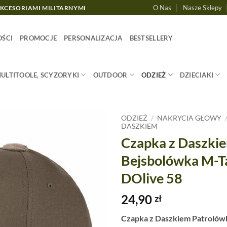
O Nas
Nasze Sklepy
AKCESORIAMI MILITARNYMI
ŚCI
PROMOCJE
PERSONALIZACJA
BESTSELLERY
MULTITOOLE, SCYZORYKI
OUTDOOR
ODZIEŻ
DZIECIAKI
ODZIEŻ
/
NAKRYCIA GŁOWY
DASZKIEM
Czapka z Daszki
Bejsbolówka M-T
DOlive 58
24,90
zł
Czapka z Daszkiem Patrolów