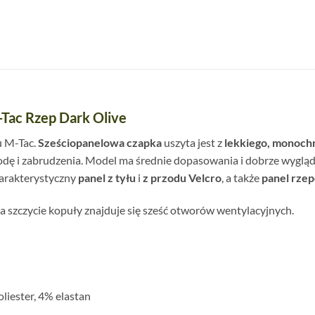
Tac Rzep Dark Olive
u M-Tac.
Sześciopanelowa czapka
uszyta jest z
lekkiego, monochr
ę i zabrudzenia. Model ma średnie dopasowania i dobrze wygląda 
harakterystyczny
panel z tyłu
i
z przodu Velcro
, a także
panel rze
 szczycie kopuły znajduje się sześć otworów wentylacyjnych.
iester, 4% elastan