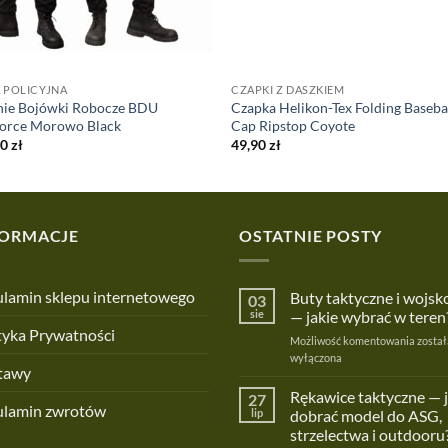
 POLICYJNA
CZAPKI Z DASZKIEM
nie Bojówki Robocze BDU
Czapka Helikon-Tex Folding Baseba
force Morowo Black
Cap Ripstop Coyote
00
zł
49,90
zł
FORMACJE
OSTATNIE POSTY
lamin sklepu internetowego
Buty taktyczne i wojs
03
sie
— jakie wybrać w teren
tyka Prywatności
Buty
Możliwość komentowania
został
taktyc
wyłączona
tawy
i
wojsk
Rękawice taktyczne — 
27
ulamin zwrotów
—
lip
dobrać model do ASG,
jakie
strzelectwa i outdooru
wybra