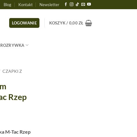
Blog
Kontakt
Newsletter
LOGOWANIE
KOSZYK /
0,00
ZŁ
ROZRYWKA
/
CZAPKI Z
em
ac Rzep
ka M-Tac Rzep