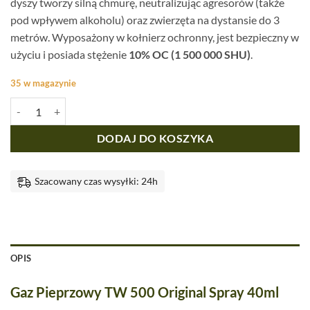
dyszy tworzy silną chmurę, neutralizując agresorów (także
pod wpływem alkoholu) oraz zwierzęta na dystansie do 3
metrów. Wyposażony w kołnierz ochronny, jest bezpieczny w
użyciu i posiada stężenie
10% OC (1 500 000 SHU)
.
35 w magazynie
ilość Gaz Pieprzowy TW 500 Original Spray 40m
DODAJ DO KOSZYKA
Szacowany czas wysyłki: 24h
OPIS
Gaz Pieprzowy TW 500 Original Spray 40ml