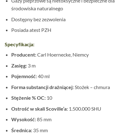
Gazy pieprzowe są nietoksyczne i bezpieczne dla
środowiska naturalnego
Dostępny bez zezwolenia
Posiada atest PZH
Specyfikacja:
Producent:
Carl Hoernecke, Niemcy
Zasięg:
3 m
Pojemność:
40 ml
Forma substancji drażniącej:
Stożek – chmura
Stężenie % OC:
10
Ostrość w skali Scoville’a:
1.500.000 SHU
Wysokość:
85 mm
Średnica:
35 mm