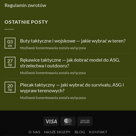
Regulamin zwrotów
OSTATNIE POSTY
Buty taktyczne i wojskowe — jakie wybrać w teren?
03
sie
Buty
Możliwość komentowania
została wyłączona
taktyczne
i
Rękawice taktyczne — jak dobrać model do ASG,
27
wojskowe
lip
strzelectwa i outdooru?
—
Rękawice
Możliwość komentowania
została wyłączona
jakie
taktyczne
wybrać
—
Plecak taktyczny — jaki wybrać do survivalu, ASG i
w
20
jak
teren?
lip
wypraw terenowych?
dobrać
Plecak
Możliwość komentowania
została wyłączona
model
taktyczny
do
—
ASG,
jaki
strzelectwa
wybrać
i
Visa
MasterCard
Cash
do
outdooru?
On
survivalu,
O NAS
NASZE SKLEPY
BLOG
KONTAKT
ASG
Delivery