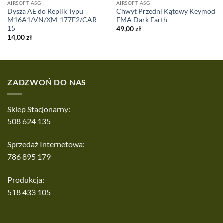
AIRSOFT ASG
AIRSOFT ASG
Dysza AE do Replik Typu
Chwyt Przedni Kątowy Keymod
M16A1/VN/XM-177E2/CAR-
FMA Dark Earth
15
49,00
zł
14,00
zł
ZADZWOŃ DO NAS
Sklep Stacjonarny:
508 624 135
Sprzedaż Internetowa:
786 895 179
Produkcja:
518 433 105