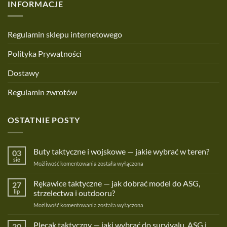
INFORMACJE
Regulamin sklepu internetowego
Polityka Prywatności
Dostawy
Regulamin zwrotów
OSTATNIE POSTY
Buty taktyczne i wojskowe — jakie wybrać w teren?
03
sie
Buty
Możliwość komentowania
została wyłączona
taktyczne
i
Rękawice taktyczne — jak dobrać model do ASG,
27
wojskowe
lip
strzelectwa i outdooru?
—
Rękawice
Możliwość komentowania
została wyłączona
jakie
taktyczne
wybrać
—
Plecak taktyczny — jaki wybrać do survivalu, ASG i
w
20