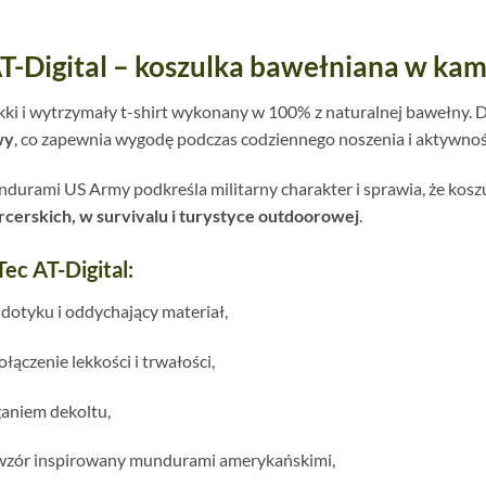
 AT-Digital – koszulka bawełniana w ka
kki i wytrzymały t-shirt wykonany w 100% z naturalnej bawełny. 
wy
, co zapewnia wygodę podczas codziennego noszenia i aktywnoś
urami US Army podkreśla militarny charakter i sprawia, że koszul
cerskich, w survivalu i turystyce outdoorowej
.
ec AT-Digital:
dotyku i oddychający materiał,
ączenie lekkości i trwałości,
ganiem dekoltu,
zór inspirowany mundurami amerykańskimi,