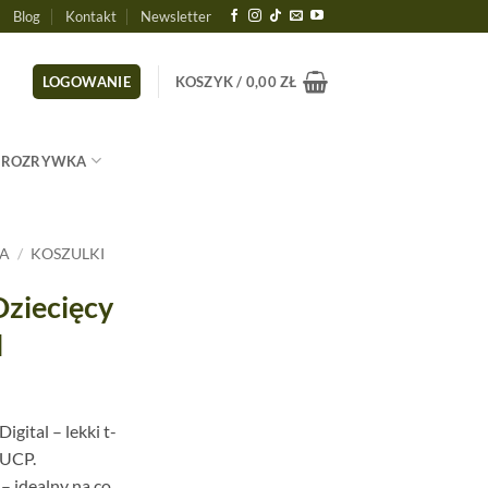
Blog
Kontakt
Newsletter
LOGOWANIE
KOSZYK /
0,00
ZŁ
ROZRYWKA
CA
/
KOSZULKI
Dziecięcy
l
igital – lekki t-
 UCP.
– idealny na co