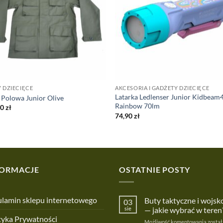
 DZIECIĘCE
AKCESORIA I GADŻETY DZIECIĘCE
Latarka Ledlenser Junior Kidbeam
 Polowa Junior Olive
Rainbow 70lm
90
zł
74,90
zł
FORMACJE
OSTATNIE POSTY
lamin sklepu internetowego
Buty taktyczne i wojs
03
sie
— jakie wybrać w teren
tyka Prywatności
Buty
Możliwość komentowania
został