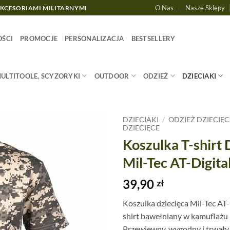
O Nas
Nasze Sklepy
AKCESORIAMI MILITARNYMI
ŚCI
PROMOCJE
PERSONALIZACJA
BESTSELLERY
MULTITOOLE, SCYZORYKI
OUTDOOR
ODZIEŻ
DZIECIAKI
DZIECIAKI
/
ODZIEŻ DZIECIĘ
DZIECIĘCE
Koszulka T-shirt 
Mil-Tec AT-Digita
39,90
zł
Koszulka dziecięca Mil-Tec AT-D
shirt bawełniany w kamuflażu
Przewiewny, wygodny i trwały 