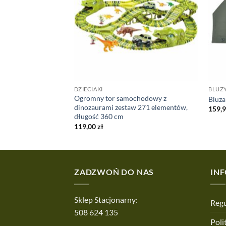
DZIECIAKI
BLUZY
Ogromny tor samochodowy z
or PL Woodland
Bluza
dinozaurami zestaw 271 elementów,
159,
długość 360 cm
119,00
zł
ZADZWOŃ DO NAS
IN
Sklep Stacjonarny:
Regu
508 624 135
Poli