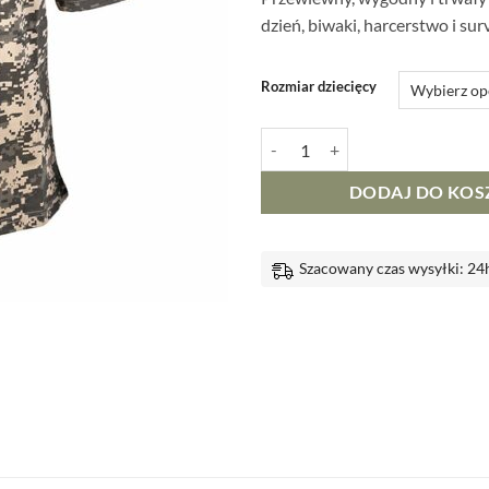
dzień, biwaki, harcerstwo i surv
Rozmiar dziecięcy
ilość Koszulka T-shirt Dziecięcy M
DODAJ DO KOS
Szacowany czas wysyłki: 24