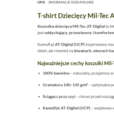
OPIS
INFORMACJE DODATKOWE
T-shirt Dziecięcy Mil-Tec
Koszulka dziecięca Mil-Tec AT-Digital
to le
jest
oddychający, przewiewny i komforto
Kamuflaż
AT-Digital (UCP)
inspirowany mund
dzień, ale również na
biwakach, obozach har
Najważniejsze cechy koszulki Mil-T
100% bawełna
– naturalny, przyjemny w 
Gramatura 140–145 g/m²
– optymalne poł
Ściągacz przy szyi
– chroni przed rozcią
Kamuflaż AT-Digital (UCP)
– wojskowy w