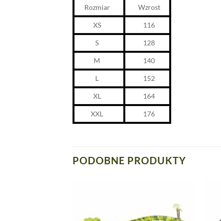
Rozmiar
Wzrost
XS
116
S
128
M
140
L
152
XL
164
XXL
176
PODOBNE PRODUKTY