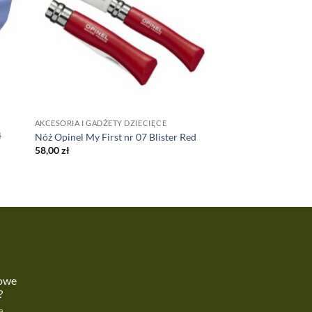
AKCESORIA I GADŻETY DZIECIĘCE
4
Nóż Opinel My First nr 07 Blister Red
58,00
zł
kowe
?
a