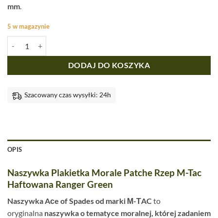
mm
.
5 w magazynie
ilość Naszywka M-Tac Ace of Spades Haftowana Green
DODAJ DO KOSZYKA
Szacowany czas wysyłki: 24h
OPIS
Naszywka Plakietka Morale Patche Rzep M-Tac
Haftowana Ranger Green
Naszywka Aсe of Spades od marki М-ТAC
to
oryginalna
naszywka o tematyce moralnej, której zadaniem