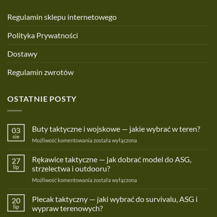
Regulamin sklepu internetowego
Polityka Prywatności
Dostawy
Regulamin zwrotów
OSTATNIE POSTY
Buty taktyczne i wojskowe — jakie wybrać w teren?
03
sie
Buty
Możliwość komentowania
została wyłączona
taktyczne
i
Rękawice taktyczne — jak dobrać model do ASG,
27
wojskowe
lip
strzelectwa i outdooru?
—
Rękawice
Możliwość komentowania
została wyłączona
jakie
taktyczne
wybrać
—
Plecak taktyczny — jaki wybrać do survivalu, ASG i
w
20
jak
teren?
lip
wypraw terenowych?
dobrać