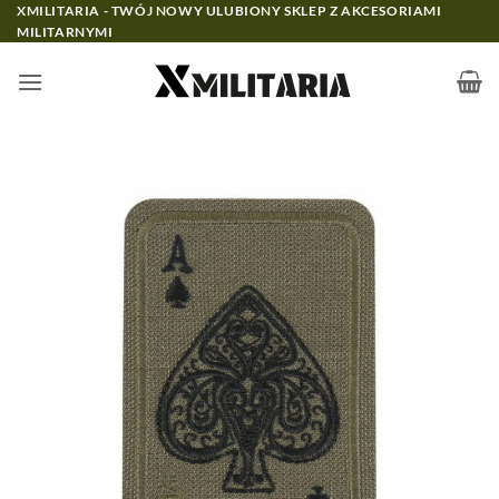
Przewiń
XMILITARIA - TWÓJ NOWY ULUBIONY SKLEP Z AKCESORIAMI
MILITARNYMI
do
zawartości