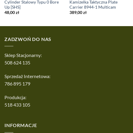
Cylinder Stalowy Typu 0 Bore
Kamizelka Taktyczna Plate
Up [SHS]
Carrier 8944-1 Multicam
48,00
zł
389,00
zł
ZADZWOŃ DO NAS
Sklep Stacjonarny:
508 624 135
Sprzedaż Internetowa:
786 895 179
Produkcja:
518 433 105
INFORMACJE