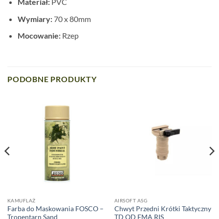
Materiał:
PVC
Wymiary:
70 x 80mm
Mocowanie:
Rzep
PODOBNE PRODUKTY
KAMUFLAŻ
AIRSOFT ASG
Farba do Maskowania FOSCO –
Chwyt Przedni Krótki Taktyczny
Tropentarn Sand
TD QD FMA RIS