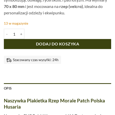
70 x 80 mm
i jest mocowana na
rzep (velcro)
, idealna do
personalizacji odzieży i ekwipunku.
13 w magazynie
ilość Naszywka M-Tac Husaria 3D PVC Olive
DODAJ DO KOSZYKA
Szacowany czas wysyłki: 24h
OPIS
Naszywka Plakietka Rzep Morale Patch Polska
Husaria