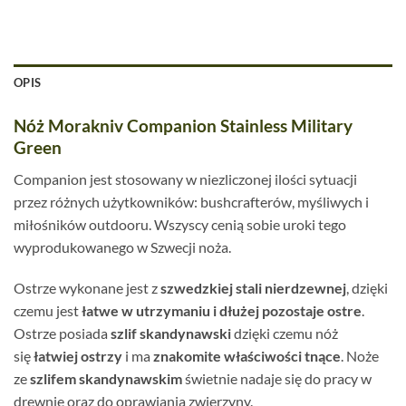
OPIS
Nóż Morakniv Companion Stainless Military
Green
Companion jest stosowany w niezliczonej ilości sytuacji
przez różnych użytkowników: bushcrafterów, myśliwych i
miłośników outdooru. Wszyscy cenią sobie uroki tego
wyprodukowanego w Szwecji noża.
Ostrze wykonane jest z
szwedzkiej stali nierdzewnej
, dzięki
czemu jest
łatwe w utrzymaniu i dłużej pozostaje ostre
.
Ostrze posiada
szlif skandynawski
dzięki czemu nóż
się
łatwiej ostrzy
i ma
znakomite właściwości tnące
. Noże
ze
szlifem skandynawskim
świetnie nadaje się do pracy w
drewnie oraz do oprawiania zwierzyny.