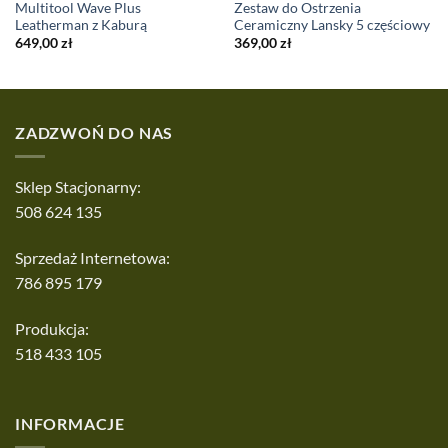
Multitool Wave Plus
Zestaw do Ostrzenia
Leatherman z Kaburą
Ceramiczny Lansky 5 częściowy
649,00
zł
369,00
zł
ZADZWOŃ DO NAS
Sklep Stacjonarny:
508 624 135
Sprzedaż Internetowa:
786 895 179
Produkcja:
518 433 105
INFORMACJE