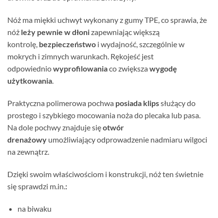
Nóż ma miękki uchwyt wykonany z gumy TPE, co sprawia, że
nóż
leży pewnie w dłoni
zapewniając większą
kontrolę,
bezpieczeństwo
i wydajność, szczególnie w
mokrych i zimnych warunkach. Rękojeść jest
odpowiednio
wyprofilowania
co zwiększa
wygodę
użytkowania
.
Praktyczna polimerowa pochwa
posiada klips
służący do
prostego i szybkiego mocowania noża do plecaka lub pasa.
Na dole pochwy znajduje się
otwór
drenażowy
umożliwiający odprowadzenie nadmiaru wilgoci
na zewnątrz.
Dzięki swoim właściwościom i konstrukcji, nóż ten świetnie
się sprawdzi m.in.
:
na biwaku