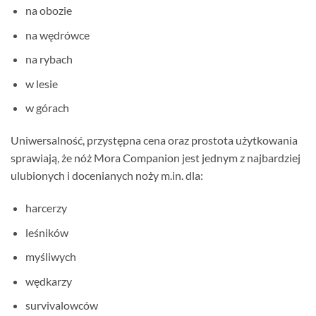
na obozie
na wędrówce
na rybach
w lesie
w górach
Uniwersalność, przystępna cena oraz prostota użytkowania
sprawiają, że nóż Mora Companion jest jednym z najbardziej
ulubionych i docenianych noży m.in. dla:
harcerzy
leśników
myśliwych
wędkarzy
survivalowców