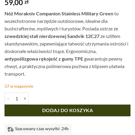
59,00
zł
Nóż Morakniv Companion Stainless Military Green
to
wszechstronne narzędzie outdoorowe, idealne dla
bushcrafterów, myśliwych i turystów. Posiada ostrze ze
szwedzkiej stali nierdzewnej Sandvik 12C27
ze szlifem
skandynawskim, zapewniające łatwość utrzymania ostrości i
doskonałe właściwości tnące. Ergonomiczna,
antypoślizgowa rękojeść z gumy TPE
gwarantuje pewny
chwyt, a praktyczna polimerowa pochwa z klipsem ułatwia
transport.
37 w magazynie
ilość Nóż Morakniv Companion Stainless Military Green
DODAJ DO KOSZYKA
Szacowany czas wysyłki: 24h