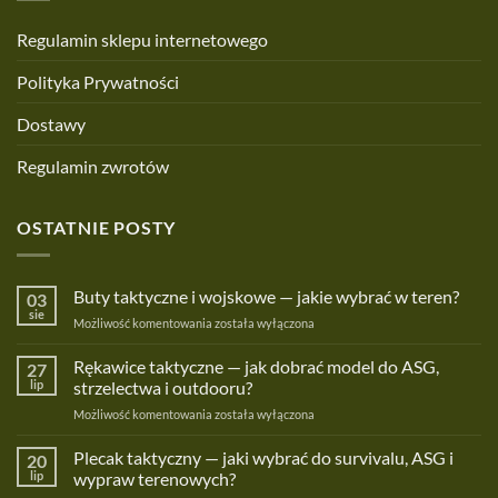
Regulamin sklepu internetowego
Polityka Prywatności
Dostawy
Regulamin zwrotów
OSTATNIE POSTY
Buty taktyczne i wojskowe — jakie wybrać w teren?
03
sie
Buty
Możliwość komentowania
została wyłączona
taktyczne
i
Rękawice taktyczne — jak dobrać model do ASG,
27
wojskowe
lip
strzelectwa i outdooru?
—
Rękawice
Możliwość komentowania
została wyłączona
jakie
taktyczne
wybrać
—
Plecak taktyczny — jaki wybrać do survivalu, ASG i
w
20
jak
teren?
lip
wypraw terenowych?
dobrać