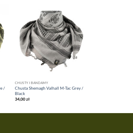
CHUSTY I BANDAMY
e /
Chusta Shemagh Valhall M-Tac Grey /
Black
34,00
zł