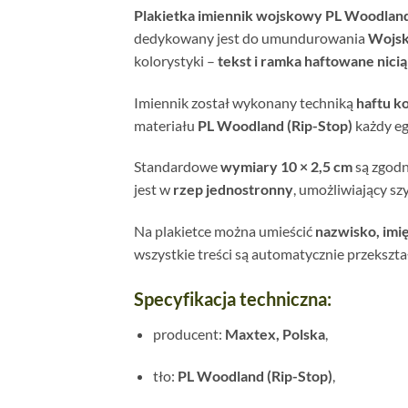
Plakietka imiennik wojskowy PL Woodlan
dedykowany jest do umundurowania
Wojsk
kolorystyki –
tekst i ramka haftowane nicią
Imiennik został wykonany techniką
haftu 
materiału
PL Woodland (Rip-Stop)
każdy eg
Standardowe
wymiary 10 × 2,5 cm
są zgod
jest w
rzep jednostronny
, umożliwiający s
Na plakietce można umieścić
nazwisko, imi
wszystkie treści są automatycznie przekszt
Specyfikacja techniczna:
producent:
Maxtex, Polska
,
tło:
PL Woodland (Rip-Stop)
,