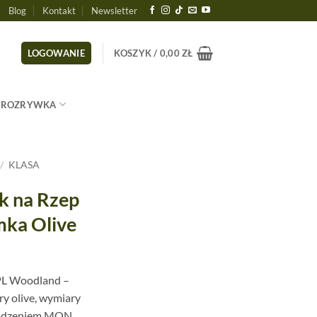
Blog
Kontakt
Newsletter
LOGOWANIE
KOSZYK /
0,00
ZŁ
ROZRYWKA
/
KLASA
ik na Rzep
ka Olive
 PL Woodland –
ry olive, wymiary
rządzeniem MON