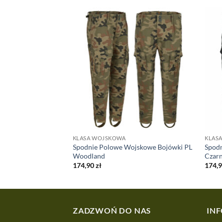
NE
KLASA WOJSKOWA
KLASA
a Plate Carrier
Spodnie Polowe Wojskowe Bojówki PL
Spod
Woodland
Czar
174,90
zł
174,
ZADZWOŃ DO NAS
IN