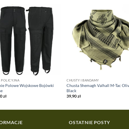
 POLICYJNA
CHUSTY I BANDAMY
nie Polowe Wojskowe Bojówki
Chusta Shemagh Valhall M-Tac Oliv
ne
Black
90
zł
39,90
zł
FORMACJE
OSTATNIE POSTY