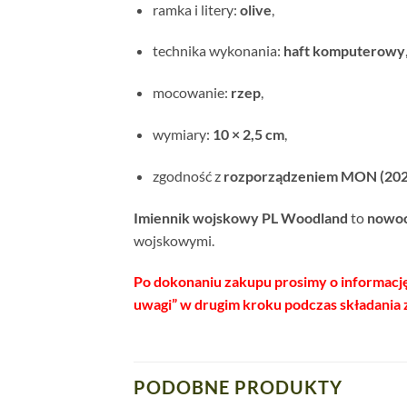
ramka i litery:
olive
,
technika wykonania:
haft komputerowy
mocowanie:
rzep
,
wymiary:
10 × 2,5 cm
,
zgodność z
rozporządzeniem MON (202
Imiennik wojskowy PL Woodland
to
nowoc
wojskowymi.
Po dokonaniu zakupu prosimy o informację
uwagi” w drugim kroku podczas składania
PODOBNE PRODUKTY