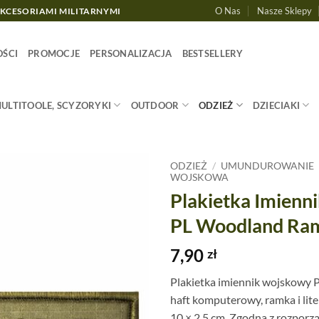
O Nas
Nasze Sklepy
AKCESORIAMI MILITARNYMI
ŚCI
PROMOCJE
PERSONALIZACJA
BESTSELLERY
MULTITOOLE, SCYZORYKI
OUTDOOR
ODZIEŻ
DZIECIAKI
ODZIEŻ
/
UMUNDUROWANIE
WOJSKOWA
Plakietka Imienn
PL Woodland Ram
7,90
zł
Plakietka imiennik wojskowy
haft komputerowy, ramka i lite
10 × 2,5 cm. Zgodna z rozpo