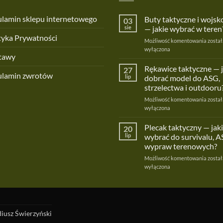
lamin sklepu internetowego
Buty taktyczne i wojs
03
sie
— jakie wybrać w teren
tyka Prywatności
Buty
Możliwość komentowania
został
taktyc
wyłączona
tawy
i
wojsk
Rękawice taktyczne — 
27
ulamin zwrotów
—
lip
dobrać model do ASG,
jakie
strzelectwa i outdooru
wybra
Rękaw
Możliwość komentowania
w
został
taktyc
wyłączona
teren?
—
jak
Plecak taktyczny — jaki
20
dobra
lip
wybrać do survivalu, A
model
wypraw terenowych?
do
Pleca
Możliwość komentowania
ASG,
został
taktyc
wyłączona
strzel
—
i
jaki
outdoo
wybra
do
surviv
iusz Świerzyński
ASG