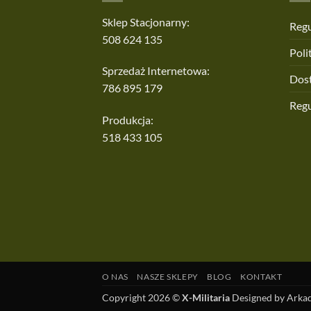
Sklep Stacjonarny:
Regu
508 624 135
Poli
Sprzedaż Internetowa:
Dos
786 895 179
Reg
Produkcja:
518 433 105
O NAS
NASZE SKLEPY
BLOG
KONTAKT
Copyright 2026 ©
X-Militaria
Designed by Arkad