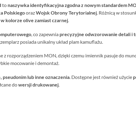
d
to
naszywka identyfikacyjna zgodna z nowym standardem 
a Polskiego
oraz
Wojsk Obrony Terytorialnej
. Różnicą w stosun
 w kolorze olive zamiast czarnej
.
komputerowego
, co zapewnia
precyzyjne odwzorowanie detali i 
zemplarz posiada unikalny układ plam kamuflażu.
ne z rozporządzeniem MON, dzięki czemu imiennik pasuje do m
zybkie mocowanie i demontaż.
ę, pseudonim lub inne oznaczenia
. Dostępne jest również użycie
p
ałcane do
wersji drukowanej
.