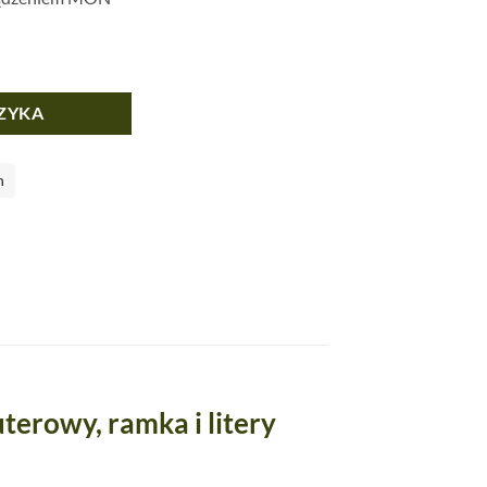
ZYKA
h
terowy, ramka i litery