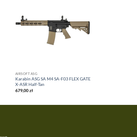
AIRSOFT ASG
Karabin ASG SA M4 SA-F03 FLEX GATE
X-ASR Half-Tan
679,00
zł
kowe