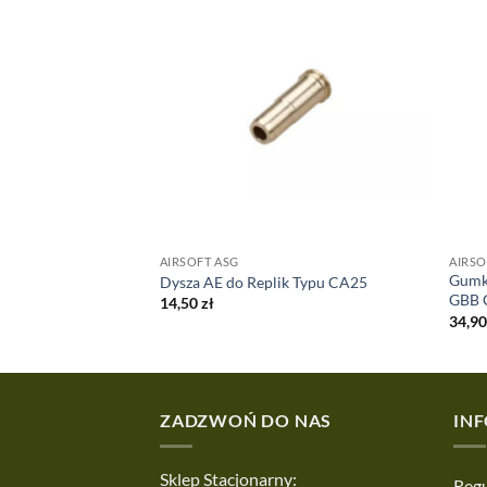
AIRSOFT ASG
AIRSO
Gumka
as 100ml
Dysza AE do Replik Typu CA25
GBB 
14,50
zł
34,9
ZADZWOŃ DO NAS
IN
Sklep Stacjonarny:
Regu