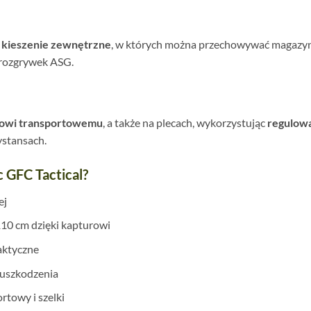
 kieszenie zewnętrzne
, w których można przechowywać magazynki
 rozgrywek ASG.
owi transportowemu
, a także na plecach, wykorzystując
regulowa
ystansach.
 GFC Tactical?
ej
10 cm dzięki kapturowi
aktyczne
i uszkodzenia
towy i szelki