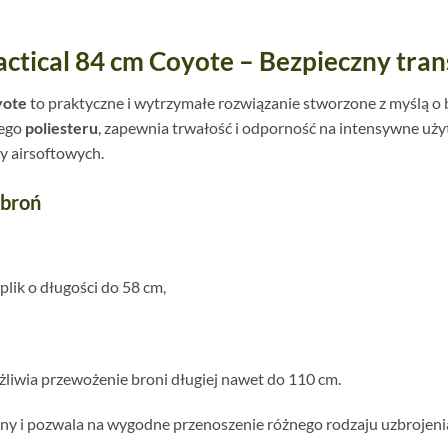
tical 84 cm Coyote – Bezpieczny trans
yote
to praktyczne i wytrzymałe rozwiązanie stworzone z myślą o 
nego
poliesteru
, zapewnia trwałość i odporność na intensywne uż
zy airsoftowych.
 broń
plik o długości do 58 cm,
żliwia przewożenie broni długiej nawet do 110 cm.
alny i pozwala na wygodne przenoszenie różnego rodzaju uzbrojeni