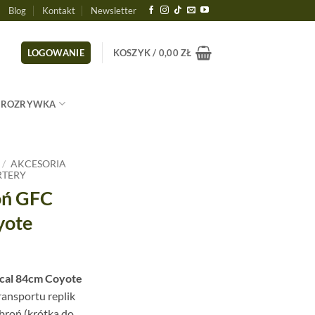
Blog
Kontakt
Newsletter
LOGOWANIE
KOSZYK /
0,00
ZŁ
ROZRYWKA
/
AKCESORIA
RTERY
oń GFC
yote
ical 84cm Coyote
ransportu replik
broń (krótka do