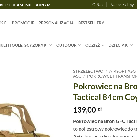
O Nas
Nasze Sklepy
AKCESORIAMI MILITARNYMI
ŚCI
PROMOCJE
PERSONALIZACJA
BESTSELLERY
MULTITOOLE, SCYZORYKI
OUTDOOR
ODZIEŻ
DZIECIAKI
STRZELECTWO
/
AIRSOFT ASG
ASG
/
POKROWCE I TRANSPO
Pokrowiec na Br
Tactical 84cm Co
139,00
zł
Pokrowiec na Broń GFC Tact
to poliestrowy pokrowiec do t
ASG. Posiada dwie komory na 