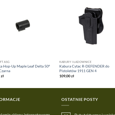
FT ASG
KABURY I ŁADOWNICE
 Hop-Up Maple Leaf Delta 50°
Kabura Cytac R-DEFENDER do
Czarna
Pistoletów 1911 GEN 4
0
zł
109,00
zł
FORMACJE
OSTATNIE POSTY
lamin sklepu internetowego
Buty taktyczne i wojs