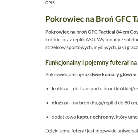
OPIS
Pokrowiec na Broń GFC Tac
Pokrowiec na broń GFC Tactical 84 cm Co
krótkiej oraz replik ASG. Wykonany z solid
strzelców sportowych, myśliwych, jak i grac
Funkcjonalny i pojemny futerał na
Pokrowiec oferuje aż
dwie komory główne
:
krótsza
– do transportu broni krótkiej/re
dłuższa
– na broń długą/repliki do 80 cm,
dodatkowo
kaptur ochronny
, który umo
Dzięki temu futerał jest niezwykle uniwers