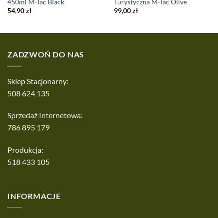
450ml M-Tac Black
Turystyczna M-Tac Olive
54,90
zł
99,00
zł
ZADZWOŃ DO NAS
Sklep Stacjonarny:
508 624 135
Sprzedaż Internetowa:
786 895 179
Produkcja:
518 433 105
INFORMACJE