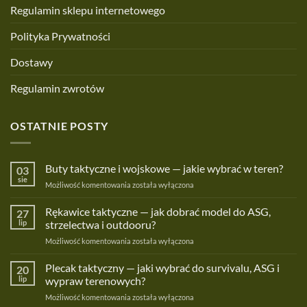
Regulamin sklepu internetowego
Polityka Prywatności
Dostawy
Regulamin zwrotów
OSTATNIE POSTY
Buty taktyczne i wojskowe — jakie wybrać w teren?
03
sie
Buty
Możliwość komentowania
została wyłączona
taktyczne
i
Rękawice taktyczne — jak dobrać model do ASG,
27
wojskowe
lip
strzelectwa i outdooru?
—
Rękawice
Możliwość komentowania
została wyłączona
jakie
taktyczne
wybrać
—
Plecak taktyczny — jaki wybrać do survivalu, ASG i
w
20
jak
teren?
lip
wypraw terenowych?
dobrać
Plecak
Możliwość komentowania
została wyłączona
model