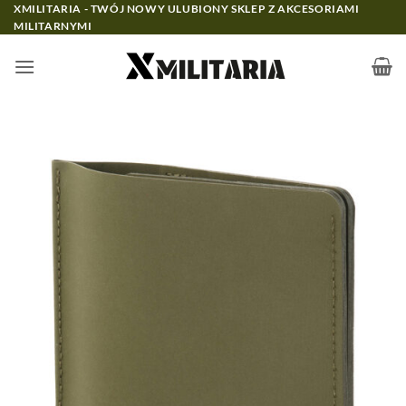
Przewiń
XMILITARIA - TWÓJ NOWY ULUBIONY SKLEP Z AKCESORIAMI
MILITARNYMI
do
zawartości