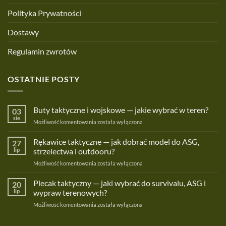
Polityka Prywatności
Dostawy
Regulamin zwrotów
OSTATNIE POSTY
Buty taktyczne i wojskowe — jakie wybrać w teren?
03
sie
Buty
Możliwość komentowania
została wyłączona
taktyczne
i
Rękawice taktyczne — jak dobrać model do ASG,
27
wojskowe
lip
strzelectwa i outdooru?
—
Rękawice
Możliwość komentowania
została wyłączona
jakie
taktyczne
wybrać
—
Plecak taktyczny — jaki wybrać do survivalu, ASG i
w
20
jak
teren?
lip
wypraw terenowych?
dobrać
Plecak
Możliwość komentowania
została wyłączona
model
taktyczny
do
—
ASG,