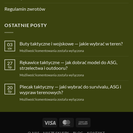
Regulamin zwrotów
OSTATNIE POSTY
Buty taktyczne i wojskowe — jakie wybrać w teren?
03
sie
Buty
Możliwość komentowania
została wyłączona
taktyczne
i
Rękawice taktyczne — jak dobrać model do ASG,
27
wojskowe
lip
strzelectwa i outdooru?
—
Rękawice
Możliwość komentowania
została wyłączona
jakie
taktyczne
wybrać
—
Plecak taktyczny — jaki wybrać do survivalu, ASG i
w
20
jak
teren?
lip
wypraw terenowych?
dobrać
Plecak
Możliwość komentowania
została wyłączona
model
taktyczny
do
—
ASG,
jaki
strzelectwa
wybrać
i
Visa
MasterCard
Cash
do
outdooru?
On
survivalu,
O NAS
NASZE SKLEPY
BLOG
KONTAKT