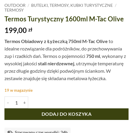
OUTDOOR
/
BUTELKI, TERMOSY, KUBKI TURYSTYCZNE
/
TERMOSY
Termos Turystyczny 1600ml M-Tac Olive
199,00
zł
Termos Obiadowy z Łyżeczką 750ml M-Tac Olive
to
idealne rozwiązanie dla podróżników, do przechowywania
zup i rzadkich dań. Termos o pojemności
750 ml
, wykonany z
wysokiej jakości
stali nierdzewnej
, utrzymuje temperaturę
przez długie godziny dzięki podwójnym ściankom. W
zestawie znajduje się składana metalowa łyżeczka.
19 w magazynie
ilość Termos Turystyczny 1600ml M-Tac Olive
DODAJ DO KOSZYKA
Szacowany czas wysyłki: 24h