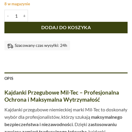
8 w magazynie
ilość Kajdanki Przegubowe Stalowe Kute Mil-Tec Srebrne
DODAJ DO KOSZYKA
Szacowany czas wysyłki: 24h
OPIS
Kajdanki Przegubowe Mil-Tec – Profesjonalna
Ochrona i Maksymalna Wytrzymałość
Kajdanki przegubowe niemieckiej marki Mil-Tec to doskonały
wybór dla profesjonalistów, którzy szukają
maksymalnego
bezpieczeństwa i niezawodności
. Dzięki
zastosowaniu
zawiasu zamiast tradycyjnego łańcucha
, kajdanki