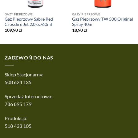
GAZY PIEPRZOWE
GAZY PIEPRZOWE
Gaz Pieprzowy Sabre Red
Gaz Pieprzowy TW 500 Original
Crossfire Jet 2.0 oz/60ml
Spray 40m
109,90
zł
18,90
zł
ZADZWOŃ DO NAS
Sklep Stacjonarny:
508 624 135
Sprzedaż Internetowa:
786 895 179
Produkcja:
518 433 105