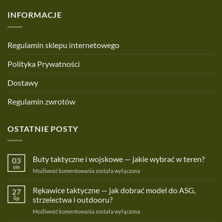
INFORMACJE
Regulamin sklepu internetowego
Polityka Prywatności
Dostawy
Regulamin zwrotów
OSTATNIE POSTY
Buty taktyczne i wojskowe — jakie wybrać w teren?
03
sie
Buty
Możliwość komentowania
została wyłączona
taktyczne
i
Rękawice taktyczne — jak dobrać model do ASG,
27
wojskowe
lip
strzelectwa i outdooru?
—
Rękawice
Możliwość komentowania
została wyłączona
jakie
taktyczne
wybrać