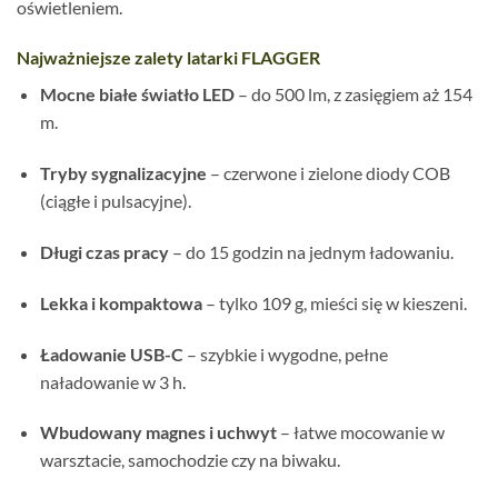
oświetleniem.
Najważniejsze zalety latarki FLAGGER
Mocne białe światło LED
– do 500 lm, z zasięgiem aż 154
m.
Tryby sygnalizacyjne
– czerwone i zielone diody COB
(ciągłe i pulsacyjne).
Długi czas pracy
– do 15 godzin na jednym ładowaniu.
Lekka i kompaktowa
– tylko 109 g, mieści się w kieszeni.
Ładowanie USB-C
– szybkie i wygodne, pełne
naładowanie w 3 h.
Wbudowany magnes i uchwyt
– łatwe mocowanie w
warsztacie, samochodzie czy na biwaku.