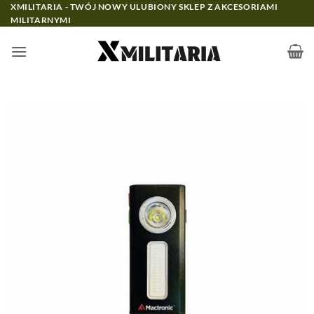
Przewiń
XMILITARIA - TWÓJ NOWY ULUBIONY SKLEP Z AKCESORIAMI
MILITARNYMI
do
zawartości