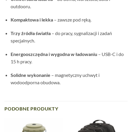
outdooru.
Kompaktowa i lekka
– zawsze pod ręką.
Trzy źródła światła
– do pracy, sygnalizacji i zadań
specjalnych.
Energooszczędna i wygodna w ładowaniu
– USB-C i do
15 h pracy.
Solidne wykonanie
– magnetyczny uchwyt i
wodoodporna obudowa.
PODOBNE PRODUKTY