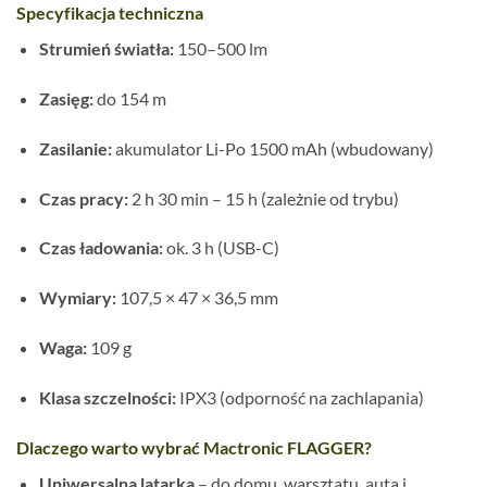
Specyfikacja techniczna
Strumień światła:
150–500 lm
Zasięg:
do 154 m
Zasilanie:
akumulator Li-Po 1500 mAh (wbudowany)
Czas pracy:
2 h 30 min – 15 h (zależnie od trybu)
Czas ładowania:
ok. 3 h (USB-C)
Wymiary:
107,5 × 47 × 36,5 mm
Waga:
109 g
Klasa szczelności:
IPX3 (odporność na zachlapania)
Dlaczego warto wybrać Mactronic FLAGGER?
Uniwersalna latarka
– do domu, warsztatu, auta i