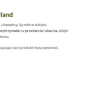
dland
 z bawełną. Są miłe w dotyku
wytrzymała
na
przetarcia
i
otarcia
, dzięki
 domu.
 kupując nasz produkt masz pewność,