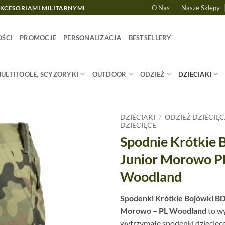
O Nas
Nasze Sklepy
AKCESORIAMI MILITARNYMI
ŚCI
PROMOCJE
PERSONALIZACJA
BESTSELLERY
MULTITOOLE, SCYZORYKI
OUTDOOR
ODZIEŻ
DZIECIAKI
DZIECIAKI
/
ODZIEŻ DZIECIĘ
DZIECIĘCE
Spodnie Krótkie
Junior Morowo P
Woodland
Spodenki Krótkie Bojówki BD
Morowo – PL Woodland
to w
wytrzymałe spodenki dziecięce