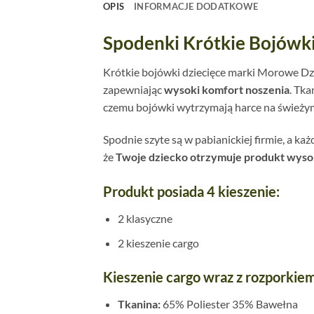
OPIS
INFORMACJE DODATKOWE
Spodenki Krótkie Bojówk
Krótkie bojówki dziecięce marki Morowe Dzi
zapewniając
wysoki komfort noszenia
. Tka
czemu bojówki wytrzymają harce na świeżym p
Spodnie szyte są w pabianickiej firmie, a ka
że
Twoje dziecko otrzymuje produkt wysok
Produkt posiada 4 kieszenie:
2 klasyczne
2 kieszenie cargo
Kieszenie cargo wraz z rozporkiem
Tkanina:
65% Poliester 35% Bawełna