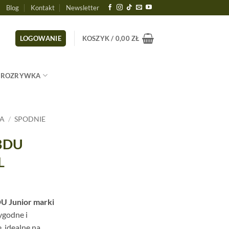
Blog
Kontakt
Newsletter
LOGOWANIE
KOSZYK /
0,00
ZŁ
ROZRYWKA
CA
/
SPODNIE
 BDU
L
U Junior marki
ygodne i
, idealne na