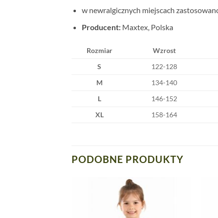
w newralgicznych miejscach zastosowano
Producent:
Maxtex, Polska
Rozmiar
Wzrost
S
122-128
M
134-140
L
146-152
XL
158-164
PODOBNE PRODUKTY