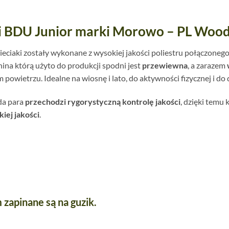
i BDU Junior marki Morowo – PL Woo
eciaki zostały wykonane z wysokiej jakości poliestru połączonego
nina którą użyto do produkcji spodni jest
przewiewna
, a zarazem
owietrzu. Idealne na wiosnę i lato, do aktywności fizycznej i do
żda para
przechodzi rygorystyczną kontrolę jakości
, dzięki temu
iej jakości
.
 zapinane są na guzik.