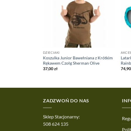
DZIECIAKI
AKCES
na Bluza z
Koszulka Junior Bawełniana z Krótkim
Latar
Junior PL
Rękawem Czołg Sherman Olive
Rain
37,00
zł
74,9
ZADZWOŃ DO NAS
IN
Sklep Stacjonarny:
Regu
508 624 135
Poli