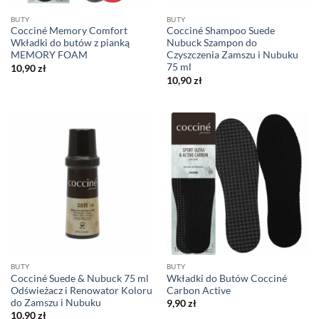
BUTY
BUTY
Cocciné Memory Comfort
Cocciné Shampoo Suede
Wkładki do butów z pianką
Nubuck Szampon do
MEMORY FOAM
Czyszczenia Zamszu i Nubuku
75 ml
10,90
zł
10,90
zł
BUTY
BUTY
Cocciné Suede & Nubuck 75 ml
Wkładki do Butów Cocciné
Odświeżacz i Renowator Koloru
Carbon Active
do Zamszu i Nubuku
9,90
zł
10,90
zł