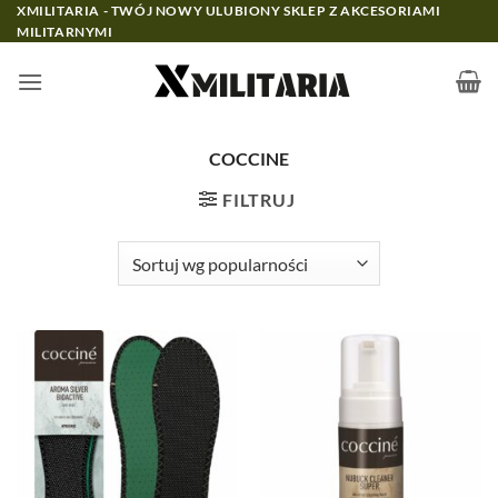
Przewiń
XMILITARIA - TWÓJ NOWY ULUBIONY SKLEP Z AKCESORIAMI
MILITARNYMI
do
zawartości
COCCINE
FILTRUJ