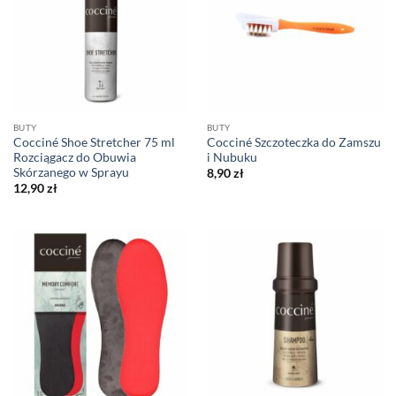
BUTY
BUTY
Cocciné Shoe Stretcher 75 ml
Cocciné Szczoteczka do Zamszu
Rozciągacz do Obuwia
i Nubuku
Skórzanego w Sprayu
8,90
zł
12,90
zł