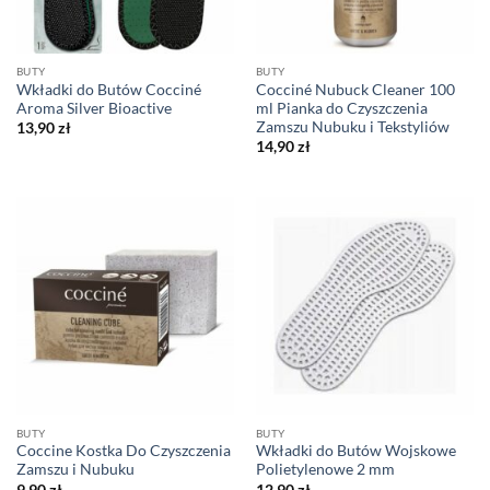
BUTY
BUTY
Wkładki do Butów Cocciné
Cocciné Nubuck Cleaner 100
Aroma Silver Bioactive
ml Pianka do Czyszczenia
Zamszu Nubuku i Tekstyliów
13,90
zł
14,90
zł
BUTY
BUTY
Coccine Kostka Do Czyszczenia
Wkładki do Butów Wojskowe
Zamszu i Nubuku
Polietylenowe 2 mm
9,90
zł
12,90
zł