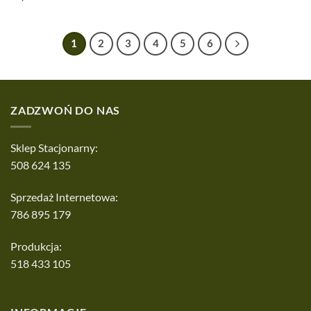
1
2
3
4
5
6
ZADZWOŃ DO NAS
Sklep Stacjonarny:
508 624 135
Sprzedaż Internetowa:
786 895 179
Produkcja:
518 433 105