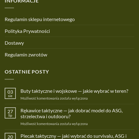
INFORMACJE
Regulamin sklepu internetowego
Polityka Prywatności
Dostawy
Regulamin zwrotów
OSTATNIE POSTY
Buty taktyczne i wojskowe — jakie wybrać w teren?
03
sie
Buty
Możliwość komentowania
została wyłączona
taktyczne
i
Rękawice taktyczne — jak dobrać model do ASG,
27
wojskowe
lip
strzelectwa i outdooru?
—
Rękawice
Możliwość komentowania
została wyłączona
jakie
taktyczne
wybrać
—
Plecak taktyczny — jaki wybrać do survivalu, ASG i
w
20