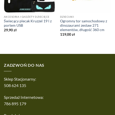
AKCESORIA I GADŻETY DZIECIĘCE
DZIECIAKI
Świecący plecak Kruzzel 19 l z
Ogromny tor samochodowy z
portem USB
dinozaurami zestaw 271
elementów, długość 360 cm
29,90
zł
119,00
zł
ZADZWOŃ DO NAS
Sklep Stacjonarny:
508 624 135
Sprzedaż Internetowa:
786 895 179