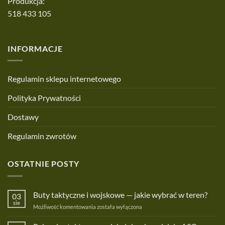
Produkcja:
518 433 105
INFORMACJE
Regulamin sklepu internetowego
Polityka Prywatności
Dostawy
Regulamin zwrotów
OSTATNIE POSTY
Buty taktyczne i wojskowe — jakie wybrać w teren?
03
sie
Buty
Możliwość komentowania
została wyłączona
taktyczne
i