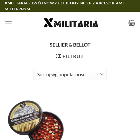
Przewiń
XMILITARIA - TWÓJ NOWY ULUBIONY SKLEP Z AKCESORIAMI
MILITARNYMI
do
zawartości
SELLIER & BELLOT
FILTRUJ