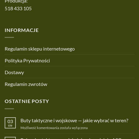
Produkcja:
518 433 105
INFORMACJE
Regulamin sklepu internetowego
Polityka Prywatności
Dostawy
Regulamin zwrotów
OSTATNIE POSTY
Buty taktyczne i wojskowe — jakie wybrać w teren?
03
sie
Buty
Możliwość komentowania
została wyłączona
taktyczne
i